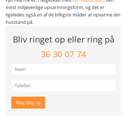
mest miljøvenlige opvarmningsform, og det er
ligeledes også en af de billigste måder at opvarme din
husstand på.
Bliv ringet op eller ring på
36 30 07 74
N
a
v
T
n
e
*
l
e
Ring mig op
f
o
n
*