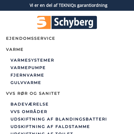
Vi er en del af TEKNIQs garantiordning
Gå til hovedindhold
EJENDOMSSERVICE
VARME
VARMESYSTEMER
VARMEPUMPE
FJERNVARME
GULVVARME
VVS RØR OG SANITET
BADEVÆRELSE
VVS OMRÅDER
UDSKIFTNING AF BLANDINGSBATTERI
UDSKIFTNING AF FALDSTAMME