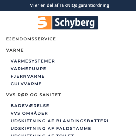
Vi er en del af TEKNIQs garantiordning
Gå til hovedindhold
EJENDOMSSERVICE
VARME
VARMESYSTEMER
VARMEPUMPE
FJERNVARME
GULVVARME
VVS RØR OG SANITET
BADEVÆRELSE
VVS OMRÅDER
UDSKIFTNING AF BLANDINGSBATTERI
UDSKIFTNING AF FALDSTAMME